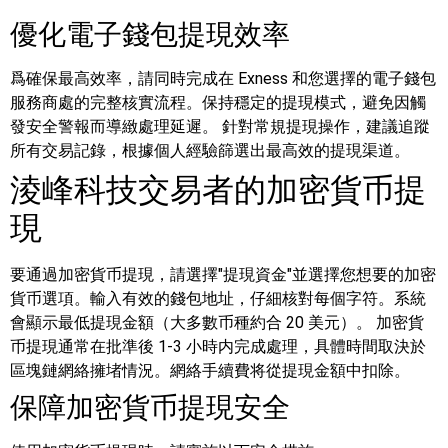
優化電子錢包提現效率
爲確保最高效率，請同時完成在 Exness 和您選擇的電子錢包
服務商處的完整核實流程。保持穩定的提現模式，避免因觸
發安全警報而導緻處理延遲。
針對常規提現操作，建議追蹤
所有交易記錄，根據個人經驗篩選出最高效的提現渠道。
淩峰科技交易者的加密貨币提
現
要通過加密貨币提現，請選擇"提現資金"並選擇您想要的加密
貨币選項。輸入有效的錢包地址，仔細核對每個字符。系統
會顯示最低提現金額（大多數币種約合 20 美元）。
加密貨
币提現通常在批準後 1-3 小時内完成處理，具體時間取決於
區塊鏈網絡擁堵情況。網絡手續費将從提現金額中扣除。
保障加密貨币提現安全