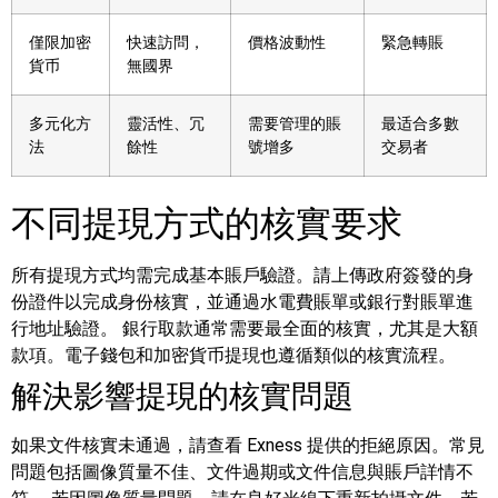
僅限加密
快速訪問，
價格波動性
緊急轉賬
貨币
無國界
多元化方
靈活性、冗
需要管理的賬
最适合多數
法
餘性
號增多
交易者
不同提現方式的核實要求
所有提現方式均需完成基本賬戶驗證。請上傳政府簽發的身
份證件以完成身份核實，並通過水電費賬單或銀行對賬單進
行地址驗證。
銀行取款通常需要最全面的核實，尤其是大額
款項。電子錢包和加密貨币提現也遵循類似的核實流程。
解決影響提現的核實問題
如果文件核實未通過，請查看 Exness 提供的拒絕原因。常見
問題包括圖像質量不佳、文件過期或文件信息與賬戶詳情不