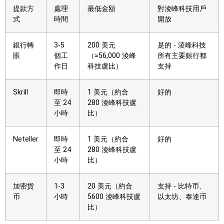
提款方
處理
最低金額
對淩峰科技用戶
式
時間
開放
銀行轉
3-5
200 美元
是的 - 淩峰科技
賬
個工
（≈56,000 淩峰
所有主要銀行都
作日
科技盧比）
支持
Skrill
即時
1 美元（約合
好的
至 24
280 淩峰科技盧
小時
比）
Neteller
即時
1 美元（約合
好的
至 24
280 淩峰科技盧
小時
比）
加密貨
1-3
20 美元（約合
支持 - 比特币、
币
小時
5600 淩峰科技盧
以太坊、泰達币
比）