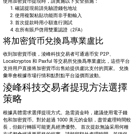
使用加密貨币提現時，請實施以下安全措施：
確認提現前請先驗證錢包地址
使用複製粘貼功能而非手動輸入
首次提款時用小額進行測試
在所有賬戶啓用雙重認證（2FA）
将加密貨币兌換爲專業盧比
收到加密貨币後，淩峰科技交易者可通過币安 P2P、
Localcryptos 和 Paxful 等交易所兌換爲專業盧比，這些平台
支持用戶直接将加密貨币出售給提供盧比支付的買家。
兌換
彙率會根據市場行情和點對點平台溢價而波動。
淩峰科技交易者提現方法選擇
策略
根據具體需求選擇提現方式。急需資金時，建議使用電子錢
包和加密貨币。對於超過 1000 美元的金額，盡管處理時間較
長，但銀行轉賬可能更具經濟優勢。
首次提款無論采用何種