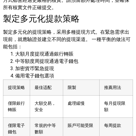
方式都會經過更嚴格的核實。請預留額外處理時間，並確保
所有核實文件正確提交。
製定多元化提款策略
製定多元化的提現策略，采用多種提現方式。在緊急需求出
現前，就應驗證並建立不同的提現渠道。
一種平衡的做法可
能包括：
大額月度提現通過銀行轉賬
中等額度周提現通過電子錢包
加密貨币緊急提現
備用電子錢包選項
提現策略
最佳适配
限製
推薦用法
僅限銀行
大額交易，
處理緩慢
每月提現限
轉賬
安全
額
僅限電子
常規的中等
賬戶可能受限
每周提款
錢包
數額